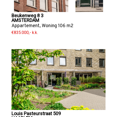
Beukenweg 8 3
AMSTERDAM
Appartement
,
Woning
106 m2
€835.000,- k.k.
Louis Pasteurstraat 509