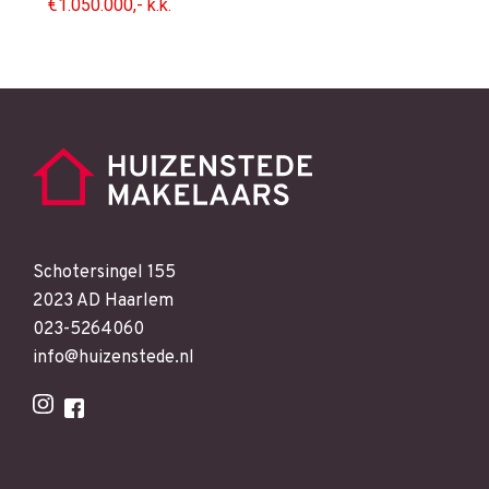
€1.050.000,- k.k.
Schotersingel 155
2023 AD Haarlem
023-5264060
info@huizenstede.nl