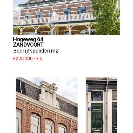
Hogeweg 64
ZANDVOORT
Bedrijfspanden
m2
€275.000,- k.k.