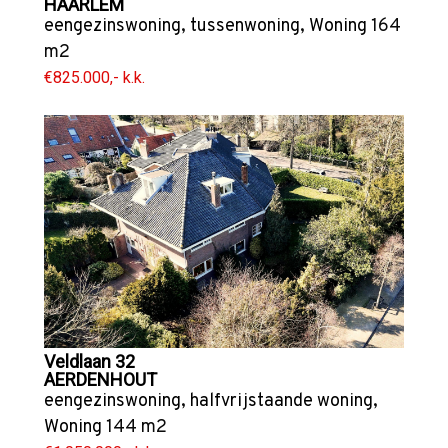
HAARLEM
eengezinswoning
,
tussenwoning
,
Woning
164
m2
€825.000,- k.k.
Veldlaan 32
AERDENHOUT
eengezinswoning
,
halfvrijstaande woning
,
Woning
144 m2