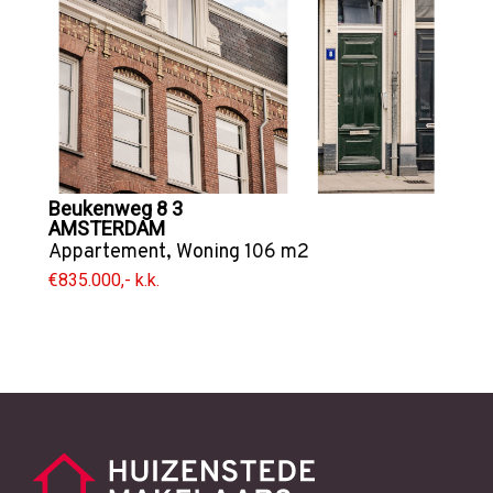
Beukenweg 8 3
AMSTERDAM
Appartement
,
Woning
106 m2
€835.000,- k.k.