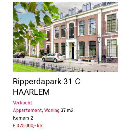
Ripperdapark 31 C
HAARLEM
Verkocht
Appartement
,
Woning
37 m2
Kamers
2
€ 375.000,- k.k.