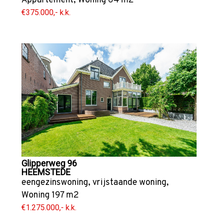
Appartement
,
Woning
64 m2
€375.000,- k.k.
Glipperweg 96
HEEMSTEDE
eengezinswoning
,
vrijstaande woning
,
Woning
197 m2
€1.275.000,- k.k.