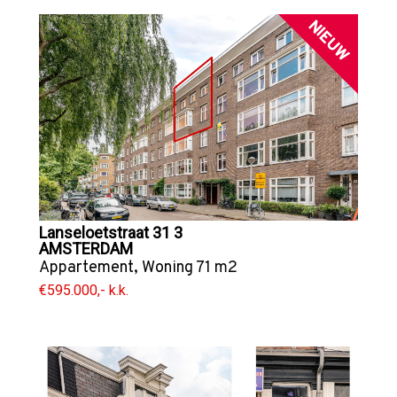
NIEUW
Lanseloetstraat 31 3
AMSTERDAM
Appartement
,
Woning
71 m2
€595.000,- k.k.