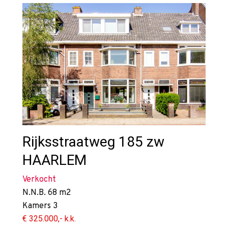
Rijksstraatweg 185 zw
HAARLEM
Verkocht
N.N.B.
68 m2
Kamers
3
€ 325.000,- k.k.