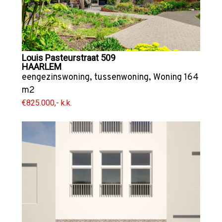
Louis Pasteurstraat 509
HAARLEM
eengezinswoning
,
tussenwoning
,
Woning
164
m2
€825.000,- k.k.