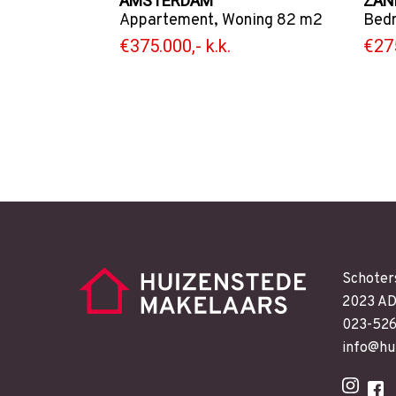
AMSTERDAM
ZAN
Appartement
,
Woning
82 m2
Bedr
€375.000,- k.k.
€275
Schoter
2023 AD
023-52
info@hu