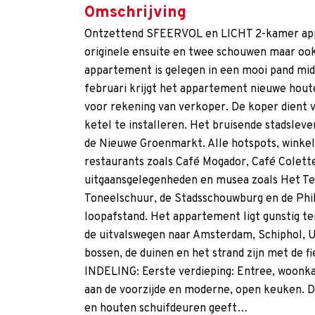
Omschrijving
Ontzettend SFEERVOL en LICHT 2-kamer app
originele ensuite en twee schouwen maar o
appartement is gelegen in een mooi pand mi
februari krijgt het appartement nieuwe hou
voor rekening van verkoper. De koper dient 
ketel te installeren. Het bruisende stadsleve
de Nieuwe Groenmarkt. Alle hotspots, winkels
restaurants zoals Café Mogador, Café Colett
uitgaansgelegenheden en musea zoals Het T
Toneelschuur, de Stadsschouwburg en de Phi
loopafstand. Het appartement ligt gunstig te
de uitvalswegen naar Amsterdam, Schiphol, 
bossen, de duinen en het strand zijn met de f
INDELING: Eerste verdieping: Entree, woon
aan de voorzijde en moderne, open keuken. 
en houten schuifdeuren geeft…