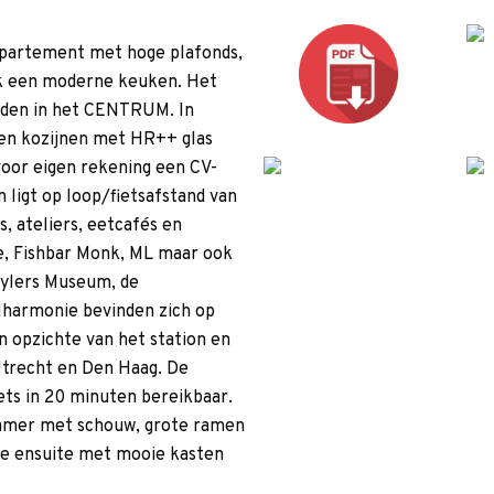
artement met hoge plafonds,
ok een moderne keuken. Het
dden in het CENTRUM. In
ten kozijnen met HR++ glas
voor eigen rekening een CV-
n ligt op loop/fietsafstand van
, ateliers, eetcafés en
e, Fishbar Monk, ML maar ook
eylers Museum, de
lharmonie bevinden zich op
n opzichte van het station en
Utrecht en Den Haag. De
iets in 20 minuten bereikbaar.
kamer met schouw, grote ramen
De ensuite met mooie kasten