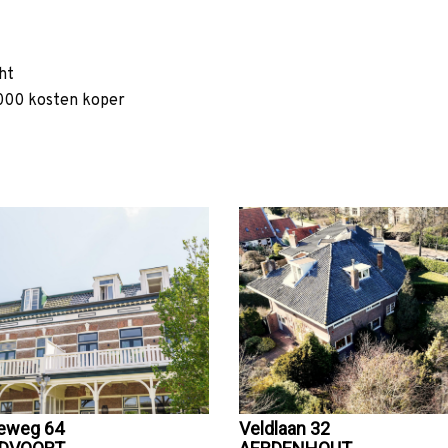
ht
000 kosten koper
eweg 64
Veldlaan 32