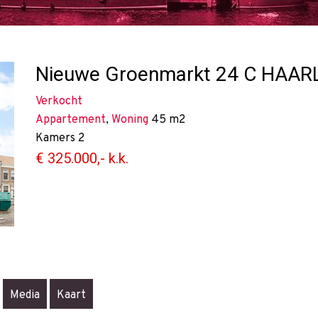
Nieuwe Groenmarkt 24 C
HAAR
Verkocht
Appartement
,
Woning
45 m2
Kamers
2
€ 325.000,- k.k.
Media
Kaart