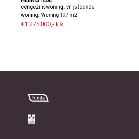
HEEMSTEDE
eengezinswoning
,
vrijstaande
woning
,
Woning
197 m2
€1.275.000,- k.k.