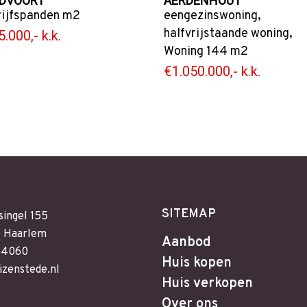
DVOORT
AERDENHOUT
ijfspanden
m2
eengezinswoning
,
halfvrijstaande woning
,
.000,- k.k.
Woning
144 m2
€1.050.000,- k.k.
SITEMAP
singel 155
 Haarlem
Aanbod
64060
Huis kopen
izenstede.nl
Huis verkopen
Over ons