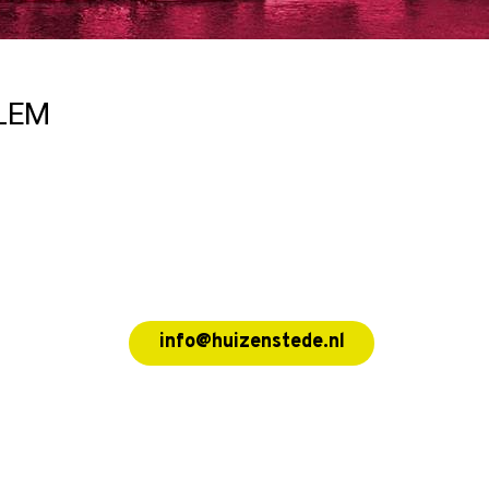
LEM
info@huizenstede.nl