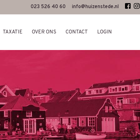
023 526 40 60
info@huizenstede.nl
TAXATIE
OVER ONS
CONTACT
LOGIN