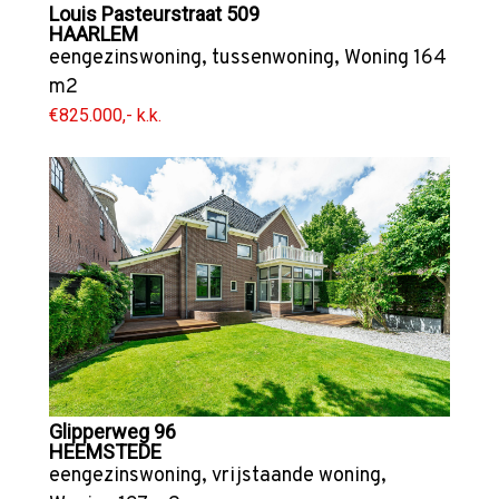
Louis Pasteurstraat 509
HAARLEM
eengezinswoning
,
tussenwoning
,
Woning
164
m2
€825.000,- k.k.
Glipperweg 96
HEEMSTEDE
eengezinswoning
,
vrijstaande woning
,