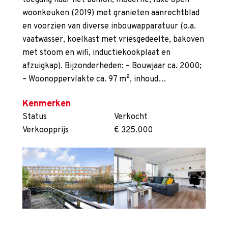
toegang naar het balkon, moderne, luxe open
woonkeuken (2019) met granieten aanrechtblad
en voorzien van diverse inbouwapparatuur (o.a.
vaatwasser, koelkast met vriesgedeelte, bakoven
met stoom en wifi, inductiekookplaat en
afzuigkap). Bijzonderheden: – Bouwjaar ca. 2000;
– Woonoppervlakte ca. 97 m², inhoud…
Kenmerken
Status
Verkocht
Verkoopprijs
€ 325.000