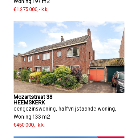
Woning
197 m2
€1.275.000,- k.k.
Mozartstraat 38
HEEMSKERK
eengezinswoning
,
halfvrijstaande woning
,
Woning
133 m2
€450.000,- k.k.