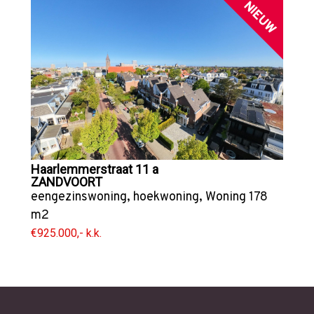
NIEUW
Haarlemmerstraat 11 a
ZANDVOORT
eengezinswoning
,
hoekwoning
,
Woning
178
m2
€925.000,- k.k.