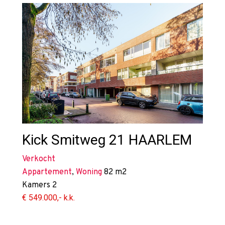
Kick Smitweg 21
HAARLEM
Verkocht
Appartement
,
Woning
82 m2
Kamers
2
€ 549.000,- k.k.