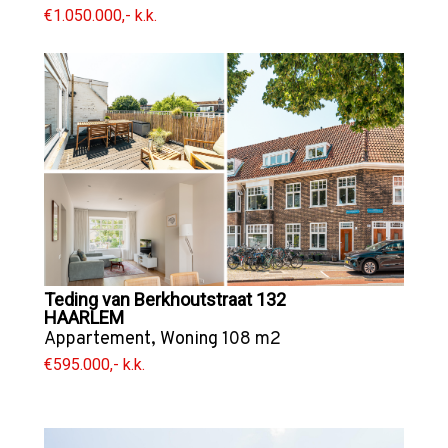
€1.050.000,- k.k.
Teding van Berkhoutstraat 132
HAARLEM
Appartement
,
Woning
108 m2
€595.000,- k.k.