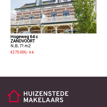
Hogeweg 64 c
ZANDVOORT
N.B. 71 m2
€275.000,- k.k.