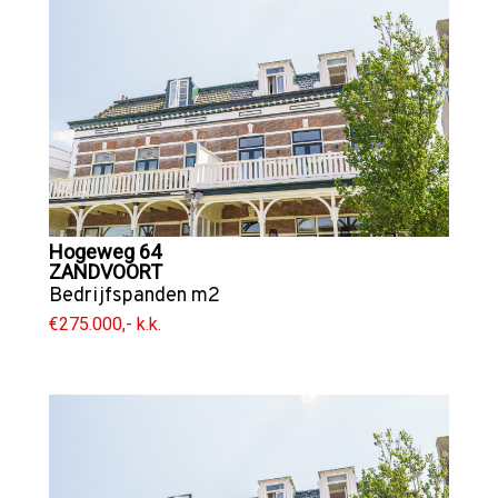
Hogeweg 64
ZANDVOORT
Bedrijfspanden
m2
€275.000,- k.k.