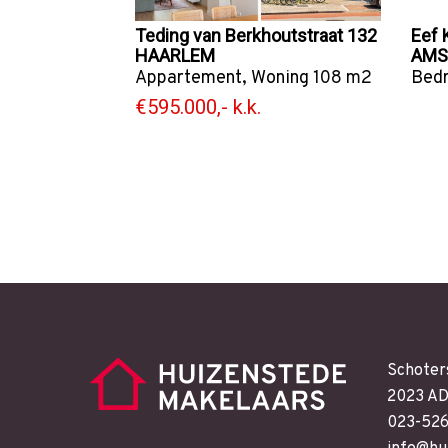
Teding van Berkhoutstraat 132
Eef 
HAARLEM
AMS
Appartement
,
Woning
108 m2
Bedr
€595.000,- k.k.
Schoter
2023 AD
023-52