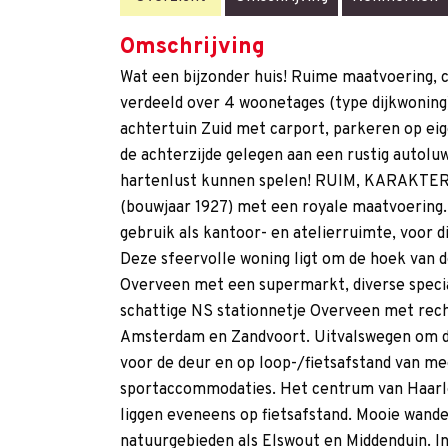
Omschrijving
Wat een bijzonder huis! Ruime maatvoering,
verdeeld over 4 woonetages (type dijkwoning)
achtertuin Zuid met carport, parkeren op eig
de achterzijde gelegen aan een rustig autoluw
hartenlust kunnen spelen! RUIM, KARAKT
(bouwjaar 1927) met een royale maatvoering. 
gebruik als kantoor- en atelierruimte, voor d
Deze sfeervolle woning ligt om de hoek van d
Overveen met een supermarkt, diverse specia
schattige NS stationnetje Overveen met rech
Amsterdam en Zandvoort. Uitvalswegen om d
voor de deur en op loop-/fietsafstand van m
sportaccommodaties. Het centrum van Haarle
liggen eveneens op fietsafstand. Mooie wan
natuurgebieden als Elswout en Middenduin. Ind