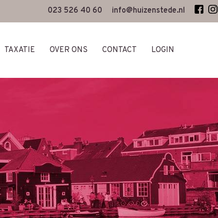
023 526 40 60
info@huizenstede.nl
TAXATIE
OVER ONS
CONTACT
LOGIN