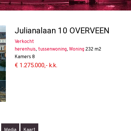
Julianalaan 10
OVERVEEN
Verkocht
herenhuis
,
tussenwoning
,
Woning
232 m2
Kamers
8
€ 1.275.000,- k.k.
Media
Kaart