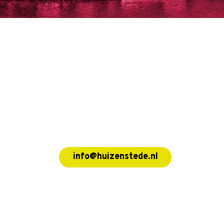
info@huizenstede.nl