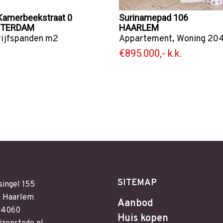
Kamerbeekstraat 0
Surinamepad 106
TERDAM
HAARLEM
ijfspanden
m2
Appartement
,
Woning
204
€895.000,- k.k.
SITEMAP
singel 155
 Haarlem
Aanbod
64060
Huis kopen