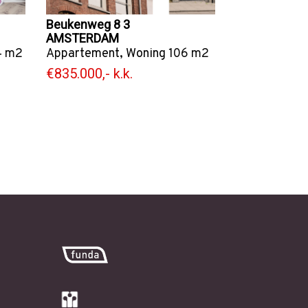
Beukenweg 8 3
AMSTERDAM
 m2
Appartement
,
Woning
106 m2
€835.000,- k.k.