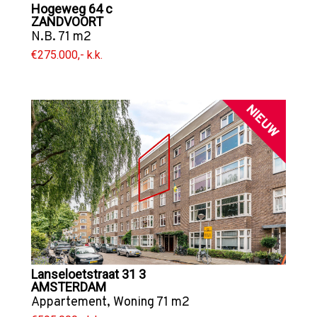
Hogeweg 64 c
ZANDVOORT
N.B. 71 m2
€275.000,- k.k.
NIEUW
Lanseloetstraat 31 3
AMSTERDAM
Appartement
,
Woning
71 m2