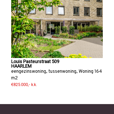
Louis Pasteurstraat 509
HAARLEM
eengezinswoning
,
tussenwoning
,
Woning
164
m2
€825.000,- k.k.