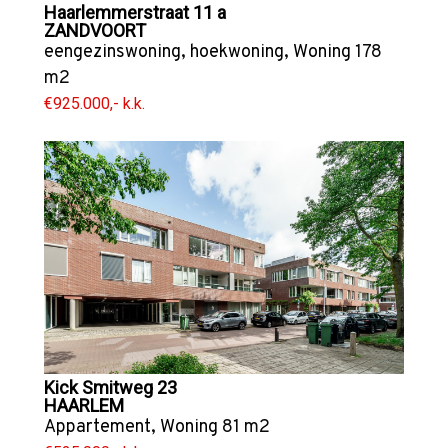
Haarlemmerstraat 11 a
ZANDVOORT
eengezinswoning
,
hoekwoning
,
Woning
178
m2
€925.000,- k.k.
Kick Smitweg 23
HAARLEM
Appartement
,
Woning
81 m2