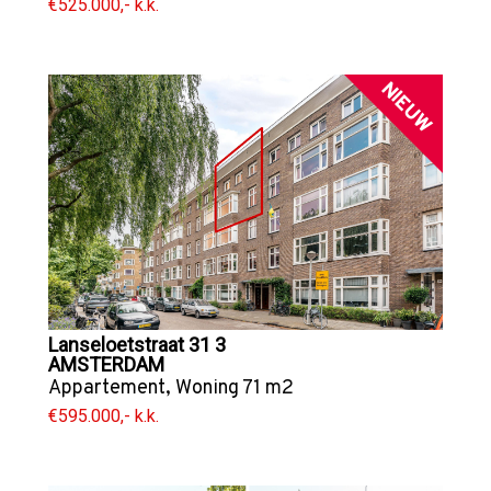
€525.000,- k.k.
NIEUW
Lanseloetstraat 31 3
AMSTERDAM
Appartement
,
Woning
71 m2
€595.000,- k.k.