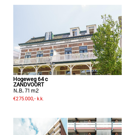
Hogeweg 64 c
ZANDVOORT
N.B. 71 m2
€275.000,- k.k.