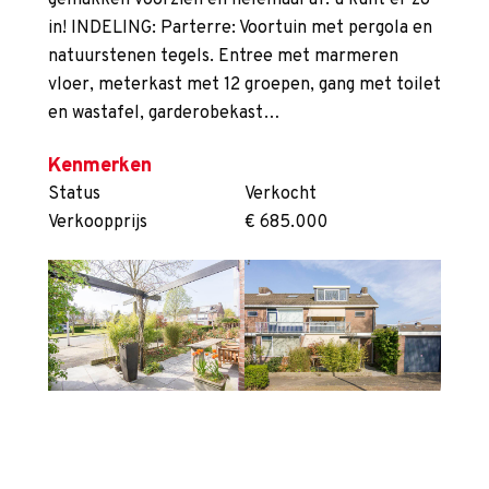
gemakken voorzien en helemaal af: u kunt er zó
in! INDELING: Parterre: Voortuin met pergola en
natuurstenen tegels. Entree met marmeren
vloer, meterkast met 12 groepen, gang met toilet
en wastafel, garderobekast…
Kenmerken
Status
Verkocht
Verkoopprijs
€ 685.000