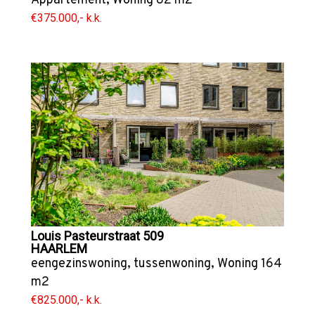
Appartement
,
Woning
82 m2
€375.000,- k.k.
Louis Pasteurstraat 509
HAARLEM
eengezinswoning
,
tussenwoning
,
Woning
164
m2
€825.000,- k.k.