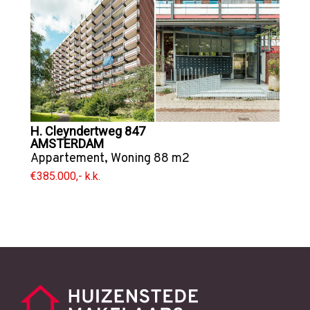
H. Cleyndertweg 847
AMSTERDAM
Appartement
,
Woning
88 m2
€385.000,- k.k.