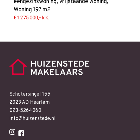
eengezinswoning
,
vrijstaande woning
,
Woning
197 m2
€1.275.000,- k.k.
Schotersingel 155
2023 AD Haarlem
023-5264060
info@huizenstede.nl