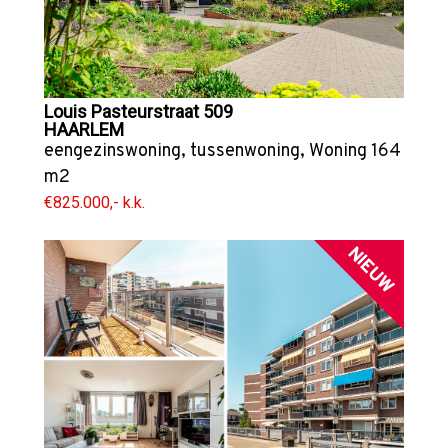
Louis Pasteurstraat 509
HAARLEM
eengezinswoning
,
tussenwoning
,
Woning
164
m2
€825.000,- k.k.
NIEUW