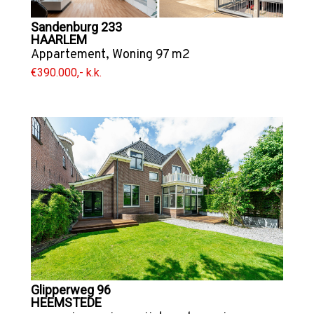
Sandenburg 233
HAARLEM
Appartement
,
Woning
97 m2
€390.000,- k.k.
Glipperweg 96
HEEMSTEDE