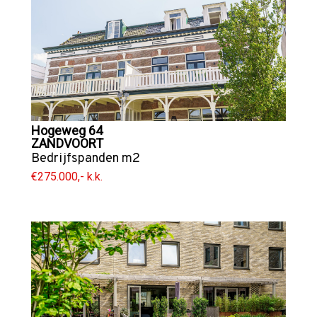
Hogeweg 64
ZANDVOORT
Bedrijfspanden
m2
€275.000,- k.k.