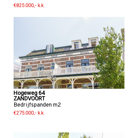
€825.000,- k.k.
Hogeweg 64
ZANDVOORT
Bedrijfspanden
m2
€275.000,- k.k.