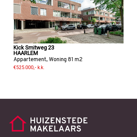
Kick Smitweg 23
HAARLEM
Appartement
,
Woning
81 m2
€525.000,- k.k.