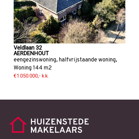
Veldlaan 32
AERDENHOUT
eengezinswoning
,
halfvrijstaande woning
,
Woning
144 m2
€1.050.000,- k.k.