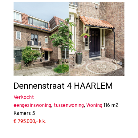
Dennenstraat 4
HAARLEM
Verkocht
eengezinswoning
,
tussenwoning
,
Woning
116 m2
Kamers
5
€ 795.000,- k.k.