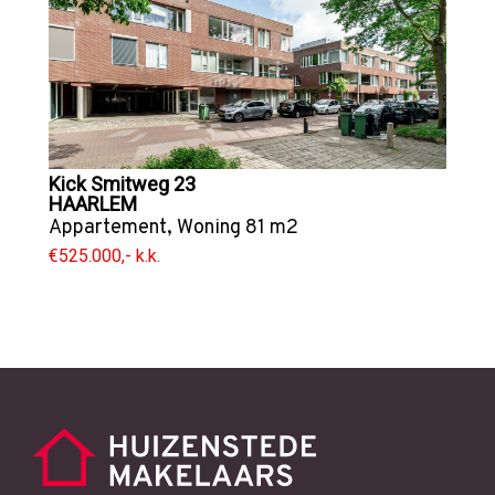
Kick Smitweg 23
HAARLEM
Appartement
,
Woning
81 m2
€525.000,- k.k.