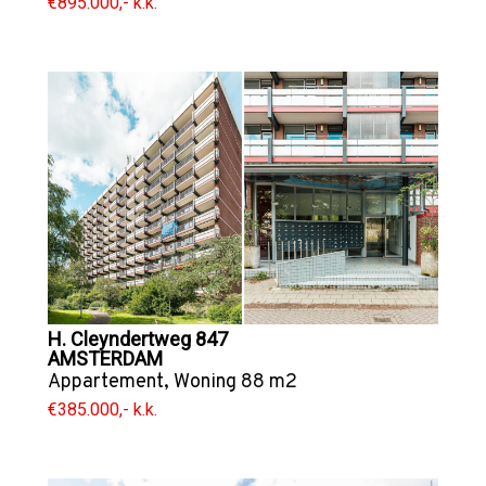
€895.000,- k.k.
H. Cleyndertweg 847
AMSTERDAM
Appartement
,
Woning
88 m2
€385.000,- k.k.