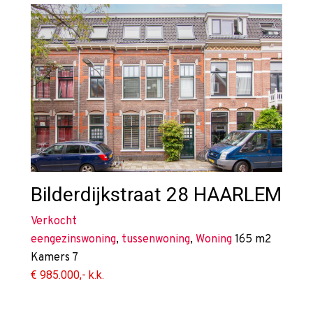
Bilderdijkstraat 28
HAARLEM
Verkocht
eengezinswoning
,
tussenwoning
,
Woning
165 m2
Kamers
7
€ 985.000,- k.k.