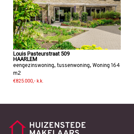
Louis Pasteurstraat 509
HAARLEM
eengezinswoning
,
tussenwoning
,
Woning
164
m2
€825.000,- k.k.