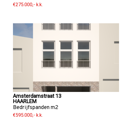
€275.000,- k.k.
Amsterdamstraat 13
HAARLEM
Bedrijfspanden
m2
€595.000,- k.k.