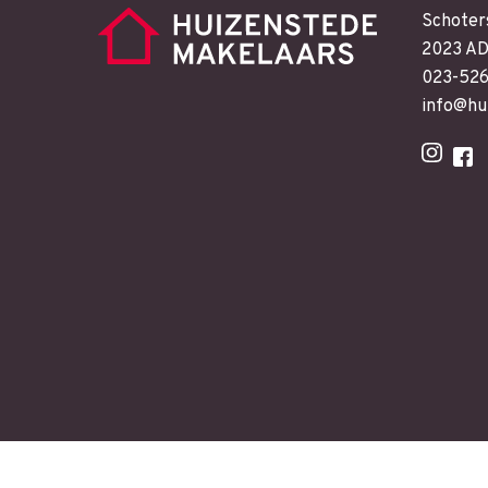
Schoter
2023 AD
023-52
info@hu
Copyright Huizenstede |
SEO
Web