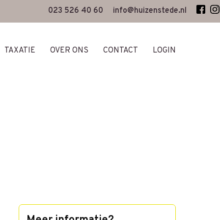
023 526 40 60
info@huizenstede.nl
TAXATIE
OVER ONS
CONTACT
LOGIN