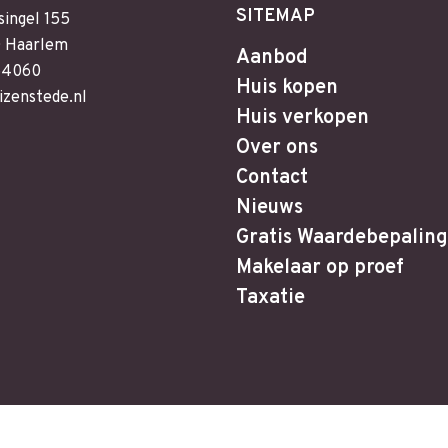
SITEMAP
singel 155
 Haarlem
Aanbod
64060
Huis kopen
izenstede.nl
Huis verkopen
Over ons
Contact
Nieuws
Gratis Waardebepaling
Makelaar op proef
Taxatie
design
en
zoekmachine optimalisatie
door full service onlin