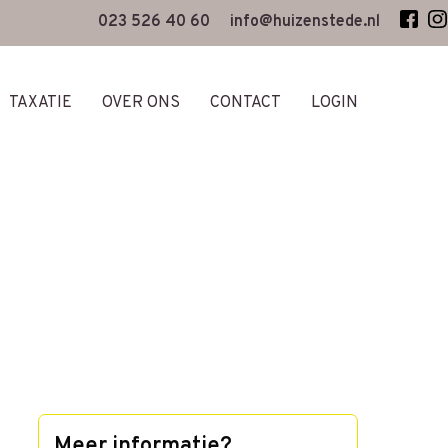
023 526 40 60
info@huizenstede.nl
TAXATIE
OVER ONS
CONTACT
LOGIN
Meer informatie?