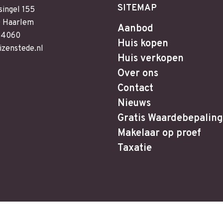
SITEMAP
singel 155
 Haarlem
Aanbod
64060
Huis kopen
izenstede.nl
Huis verkopen
Over ons
Contact
Nieuws
Gratis Waardebepaling
Makelaar op proef
Taxatie
design
en
zoekmachine optimalisatie
door full service onlin