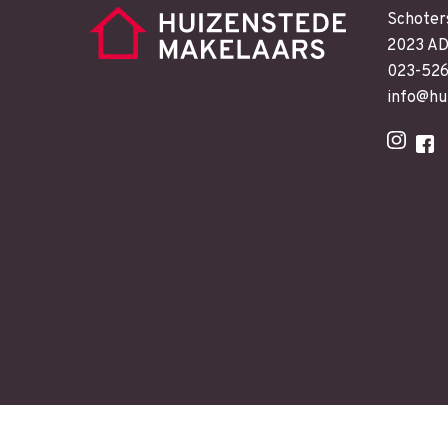
Schoter
2023 AD
023-52
info@hu
Copyright Huizenstede |
SEO
Web