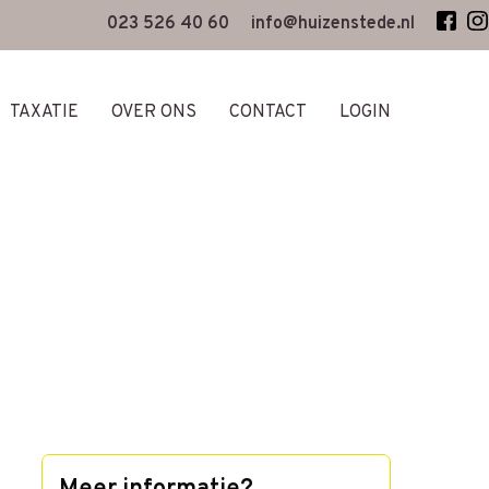
023 526 40 60
info@huizenstede.nl
TAXATIE
OVER ONS
CONTACT
LOGIN