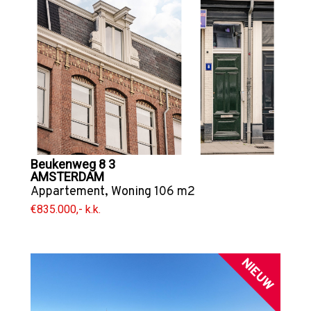
Beukenweg 8 3
AMSTERDAM
Appartement
,
Woning
106 m2
€835.000,- k.k.
NIEUW