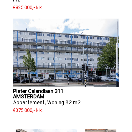
m2
€825.000,- k.k.
Pieter Calandlaan 311
AMSTERDAM
Appartement
,
Woning
82 m2
€375.000,- k.k.