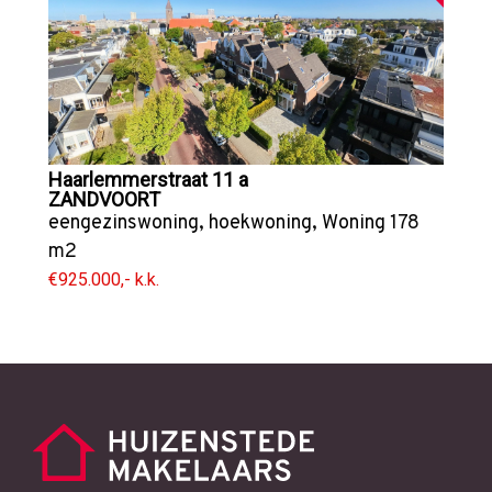
Haarlemmerstraat 11 a
ZANDVOORT
eengezinswoning
,
hoekwoning
,
Woning
178
m2
€925.000,- k.k.