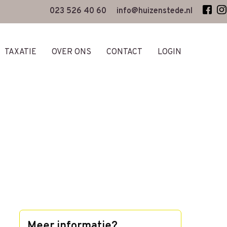
023 526 40 60
info@huizenstede.nl
TAXATIE
OVER ONS
CONTACT
LOGIN
Meer informatie?