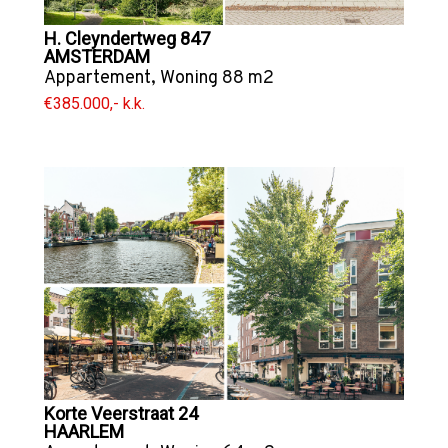
H. Cleyndertweg 847
AMSTERDAM
Appartement
,
Woning
88 m2
€385.000,- k.k.
Korte Veerstraat 24
HAARLEM