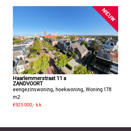
NIEUW
Haarlemmerstraat 11 a
ZANDVOORT
eengezinswoning
,
hoekwoning
,
Woning
178
m2
€925.000,- k.k.