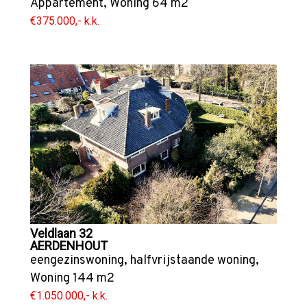
Appartement
,
Woning
64 m2
€375.000,- k.k.
Veldlaan 32
AERDENHOUT
eengezinswoning
,
halfvrijstaande woning
,
Woning
144 m2
€1.050.000,- k.k.