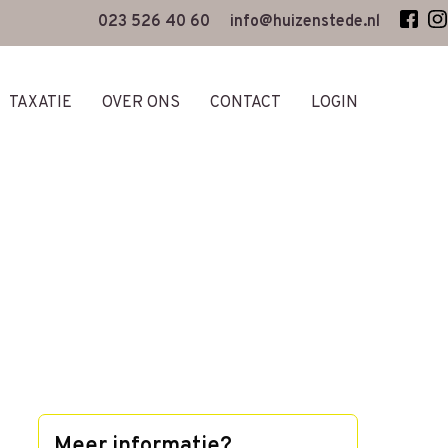
023 526 40 60
info@huizenstede.nl
TAXATIE
OVER ONS
CONTACT
LOGIN
Meer informatie?