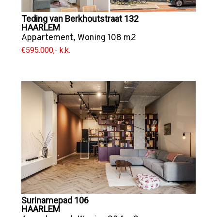
Teding van Berkhoutstraat 132
HAARLEM
Appartement
,
Woning
108 m2
€595.000,- k.k.
Surinamepad 106
HAARLEM