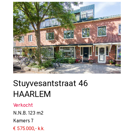
Stuyvesantstraat 46
HAARLEM
Verkocht
N.N.B.
123 m2
Kamers
7
€ 575.000,- k.k.