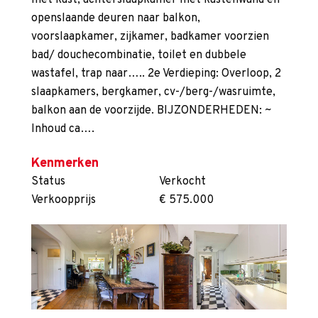
met kast, achterslaapkamer met kastenwand en
openslaande deuren naar balkon,
voorslaapkamer, zijkamer, badkamer voorzien
bad/ douchecombinatie, toilet en dubbele
wastafel, trap naar….. 2e Verdieping: Overloop, 2
slaapkamers, bergkamer, cv-/berg-/wasruimte,
balkon aan de voorzijde. BIJZONDERHEDEN: ~
Inhoud ca….
Kenmerken
Status
Verkocht
Verkoopprijs
€ 575.000