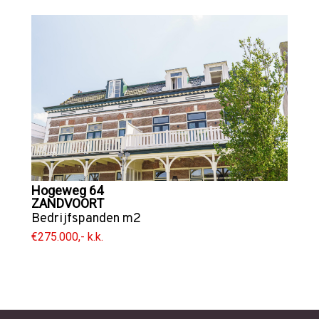
Hogeweg 64
ZANDVOORT
Bedrijfspanden
m2
€275.000,- k.k.