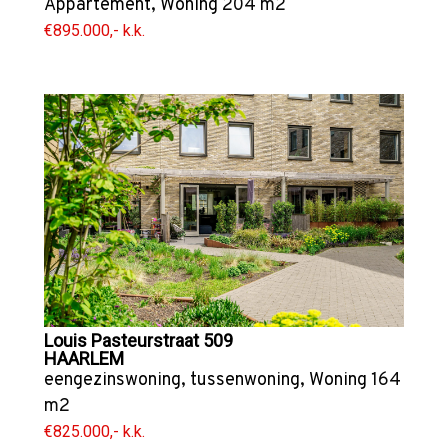
Appartement
,
Woning
204 m2
€895.000,- k.k.
Louis Pasteurstraat 509
HAARLEM
eengezinswoning
,
tussenwoning
,
Woning
164
m2
€825.000,- k.k.