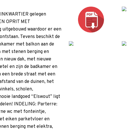
DUINKWARTIER gelegen
EN OPRIT MET
g uitgebouwd waardoor er een
ontstaan. Tevens beschikt de
apkamer met balkon aan de
n met stenen berging en
en nieuw dak, met nieuwe
etel en zijn de badkamer en
n een brede straat met een
safstand van de duinen, het
inkels, scholen,
ooie landgoed “Elswout” ligt
andelen! INDELING: Parterre:
ne wc met fonteintje,
et eiken parketvloer en
enen berging met elektra,