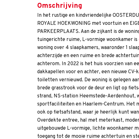
Omschrijving
In het rustige en kindvriendelijke OOSTER
ROYALE HOEKWONING met voortuin en EIG
PARKEERPLAATS. Aan de zijkant is de wonin
tuingerichte ruime, L-vormige woonkamer is 
woning over 4 slaapkamers, waaronder 1 sla
achterzijde en een ruime en brede achtertui
achterom. In 2022 is het huis voorzien van e
dakkapellen voor en achter, een nieuwe CV-k
toiletten vernieuwd. De woning is gelegen aa
brede grasstrook voor de deur en ligt op fiet
strand, NS-station Heemstede-Aerdenhout, w
sportfaciliteiten en Haarlem-Centrum. Het m
ook op fietsafstand, waar je heerlijk kunt w
Overdekte entree, hal met meterkast, moder
uitgebouwde L-vormige, lichte woonkamer m
toegang tot de mooie ruime achtertuin en st