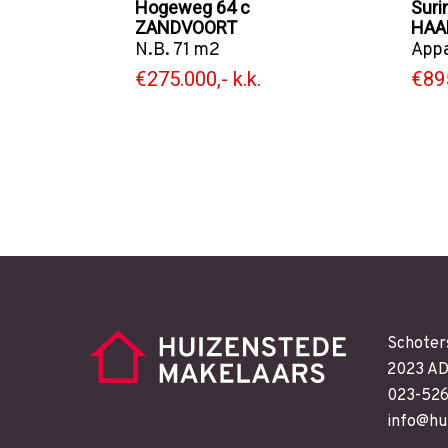
Hogeweg 64 c
Sur
ZANDVOORT
HAA
N.B. 71 m2
App
€275.000,- k.k.
€895
Schoter
2023 AD
023-52
info@hu