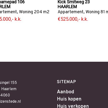
inamepad 106
Kick Smitweg 23
RLEM
HAARLEM
artement
,
Woning
204 m2
Appartement
,
Woning
81 
.000,- k.k.
€525.000,- k.k.
SITEMAP
singel 155
 Haarlem
Aanbod
64060
Huis kopen
izenstede.nl
Huis verkopen