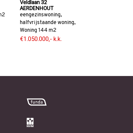
Veldlaan 32
AERDENHOUT
m2
eengezinswoning
,
halfvrijstaande woning
,
Woning
144 m2
€1.050.000,- k.k.