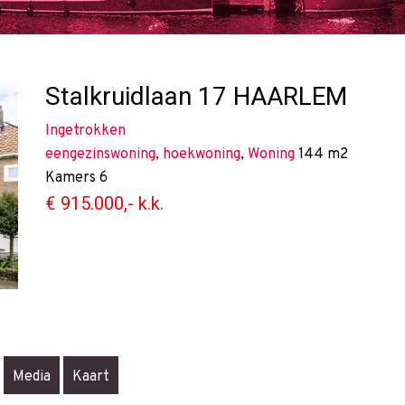
Stalkruidlaan 17
HAARLEM
Ingetrokken
eengezinswoning
,
hoekwoning
,
Woning
144 m2
Kamers
6
€ 915.000,- k.k.
Media
Kaart