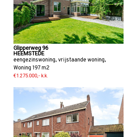
Glipperweg 96
HEEMSTEDE
eengezinswoning
,
vrijstaande woning
,
Woning
197 m2
€1.275.000,- k.k.