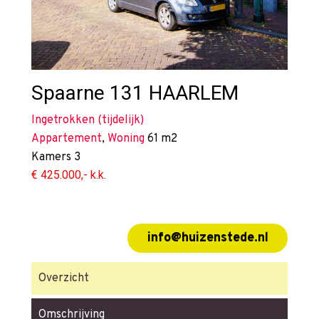
Spaarne 131
HAARLEM
Ingetrokken (tijdelijk)
Appartement
,
Woning
61 m2
Kamers
3
€ 425.000,- k.k.
info@huizenstede.nl
Overzicht
Omschrijving