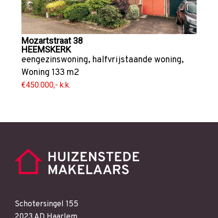
Mozartstraat 38
HEEMSKERK
eengezinswoning
,
halfvrijstaande woning
,
Woning
133 m2
€450.000,- k.k.
Schotersingel 155
2023 AD Haarlem