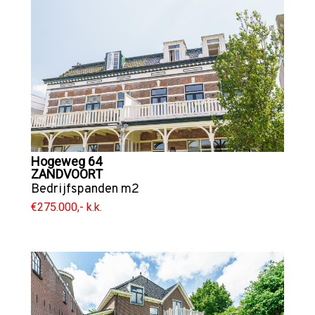
Hogeweg 64
ZANDVOORT
Bedrijfspanden
m2
€275.000,- k.k.