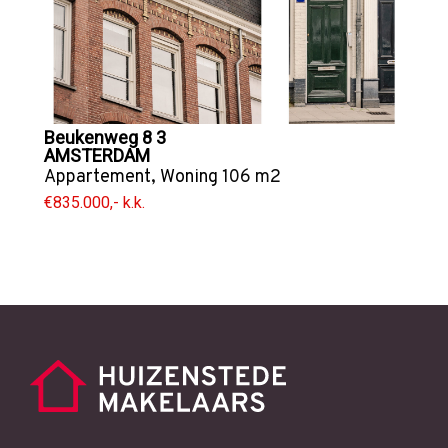
Beukenweg 8 3
AMSTERDAM
Appartement
,
Woning
106 m2
€835.000,- k.k.