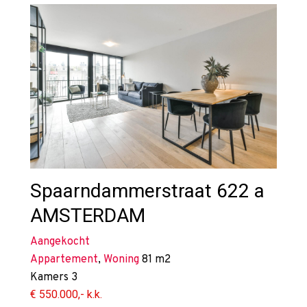
Spaarndammerstraat 622 a
AMSTERDAM
Aangekocht
Appartement
,
Woning
81 m2
Kamers
3
€ 550.000,- k.k.