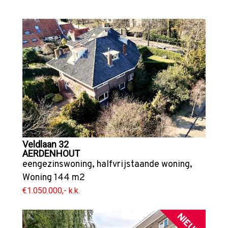
Veldlaan 32
AERDENHOUT
eengezinswoning
,
halfvrijstaande woning
,
Woning
144 m2
€1.050.000,- k.k.
NIEUW