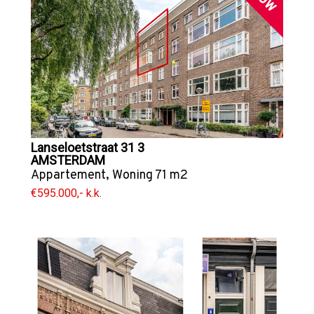
Lanseloetstraat 31 3
AMSTERDAM
Appartement
,
Woning
71 m2
€595.000,- k.k.