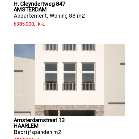
H. Cleyndertweg 847
AMSTERDAM
Appartement
,
Woning
88 m2
€385.000,- k.k.
Amsterdamstraat 13
HAARLEM
Bedrijfspanden
m2