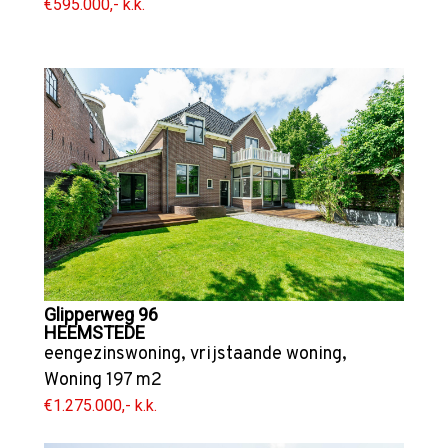
€595.000,- k.k.
Glipperweg 96
HEEMSTEDE
eengezinswoning
,
vrijstaande woning
,
Woning
197 m2
€1.275.000,- k.k.