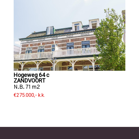
Hogeweg 64 c
ZANDVOORT
N.B. 71 m2
€275.000,- k.k.