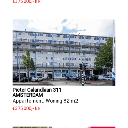
€375.000,- k.k.
Pieter Calandlaan 311
AMSTERDAM
Appartement
,
Woning
82 m2
€375.000,- k.k.