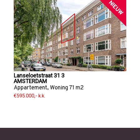
NIEUW
Lanseloetstraat 31 3
AMSTERDAM
Appartement
,
Woning
71 m2
€595.000,- k.k.