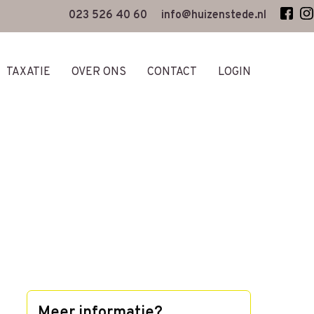
023 526 40 60
info@huizenstede.nl
TAXATIE
OVER ONS
CONTACT
LOGIN
Meer informatie?