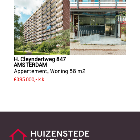
H. Cleyndertweg 847
AMSTERDAM
Appartement
,
Woning
88 m2
€385.000,- k.k.