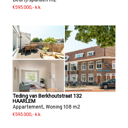
Bedrijfspanden
m2
€595.000,- k.k.
Teding van Berkhoutstraat 132
HAARLEM
Appartement
,
Woning
108 m2
€595.000,- k.k.