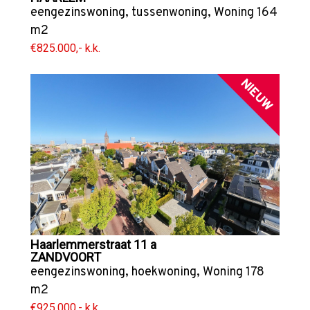
eengezinswoning
,
tussenwoning
,
Woning
164
m2
€825.000,- k.k.
NIEUW
Haarlemmerstraat 11 a
ZANDVOORT
eengezinswoning
,
hoekwoning
,
Woning
178
m2
€925.000,- k.k.