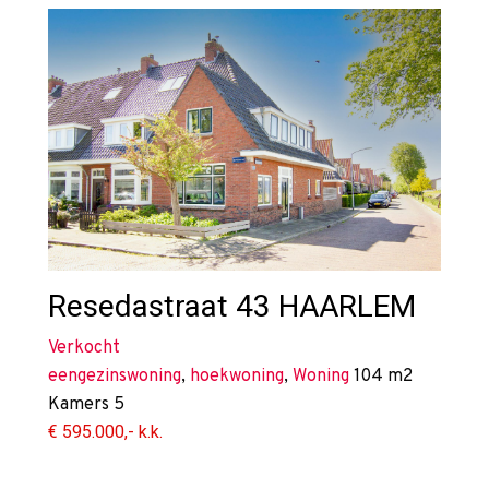
Resedastraat 43
HAARLEM
Verkocht
eengezinswoning
,
hoekwoning
,
Woning
104 m2
Kamers
5
€ 595.000,- k.k.