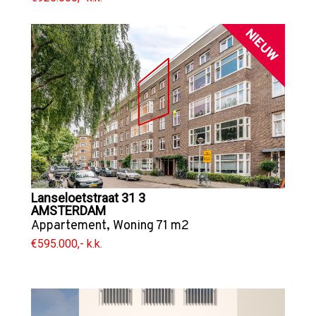
NIEUW
Lanseloetstraat 31 3
AMSTERDAM
Appartement
,
Woning
71 m2
€595.000,- k.k.