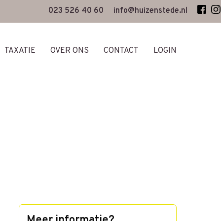
023 526 40 60
info@huizenstede.nl
TAXATIE
OVER ONS
CONTACT
LOGIN
Meer informatie?