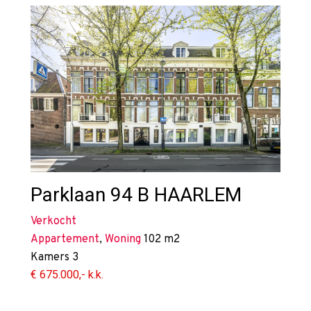
Parklaan 94 B
HAARLEM
Verkocht
Appartement
,
Woning
102 m2
Kamers
3
€ 675.000,- k.k.