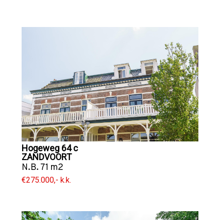
Hogeweg 64 c
ZANDVOORT
N.B. 71 m2
€275.000,- k.k.