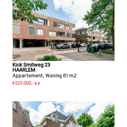
Kick Smitweg 23
HAARLEM
Appartement
,
Woning
81 m2
€525.000,- k.k.