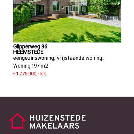
Glipperweg 96
HEEMSTEDE
eengezinswoning
,
vrijstaande woning
,
Woning
197 m2
€1.275.000,- k.k.