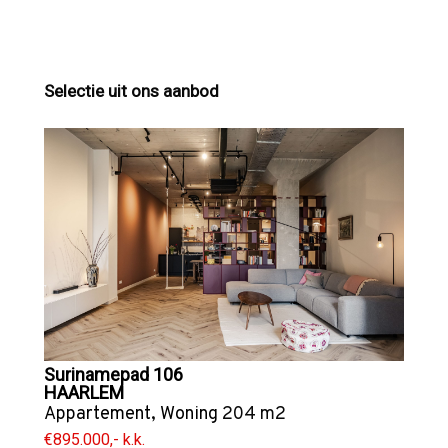
Selectie uit ons aanbod
Surinamepad 106
HAARLEM
Appartement
,
Woning
204 m2
€895.000,- k.k.