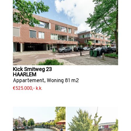
Kick Smitweg 23
HAARLEM
Appartement
,
Woning
81 m2
€525.000,- k.k.