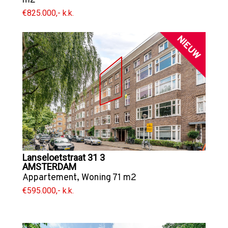
m2
€825.000,- k.k.
NIEUW
Lanseloetstraat 31 3
AMSTERDAM
Appartement
,
Woning
71 m2
€595.000,- k.k.