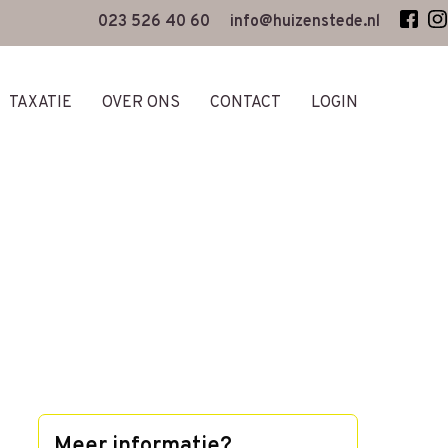
023 526 40 60
info@huizenstede.nl
TAXATIE
OVER ONS
CONTACT
LOGIN
Meer informatie?