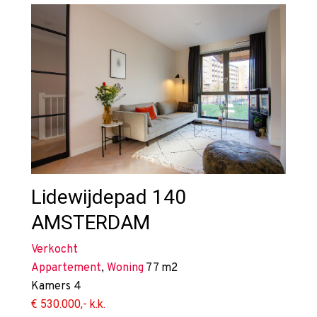
Lidewijdepad 140
AMSTERDAM
Verkocht
Appartement
,
Woning
77 m2
Kamers
4
€ 530.000,- k.k.