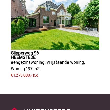
Glipperweg 96
HEEMSTEDE
eengezinswoning
,
vrijstaande woning
,
Woning
197 m2
€1.275.000,- k.k.