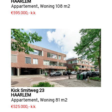
HAARLEM
Appartement
,
Woning
108 m2
€595.000,- k.k.
Kick Smitweg 23
HAARLEM
Appartement
,
Woning
81 m2
€525.000,- k.k.