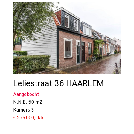
Leliestraat 36
HAARLEM
Aangekocht
N.N.B.
50 m2
Kamers
3
€ 275.000,- k.k.