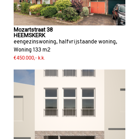
Mozartstraat 38
HEEMSKERK
eengezinswoning
,
halfvrijstaande woning
,
Woning
133 m2
€450.000,- k.k.