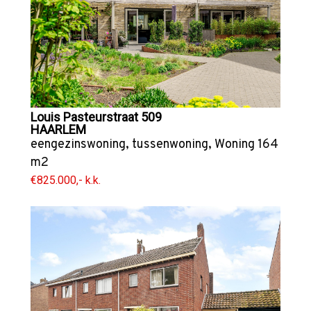
Louis Pasteurstraat 509
HAARLEM
eengezinswoning
,
tussenwoning
,
Woning
164
m2
€825.000,- k.k.