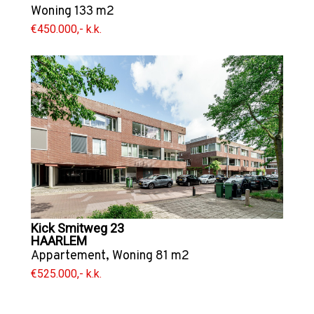
Woning
133 m2
€450.000,- k.k.
Kick Smitweg 23
HAARLEM
Appartement
,
Woning
81 m2
€525.000,- k.k.