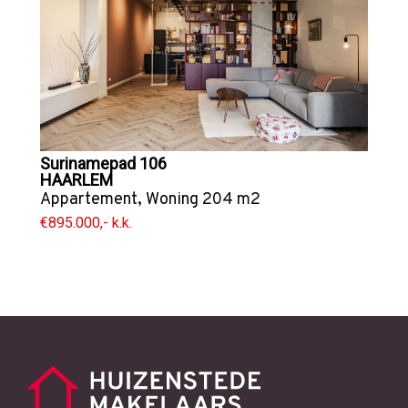
Surinamepad 106
HAARLEM
Appartement
,
Woning
204 m2
€895.000,- k.k.