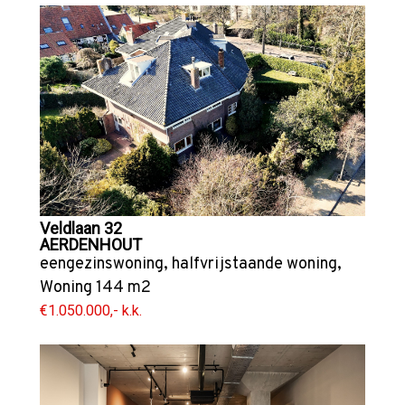
Veldlaan 32
AERDENHOUT
eengezinswoning
,
halfvrijstaande woning
,
Woning
144 m2
€1.050.000,- k.k.