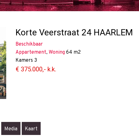
Korte Veerstraat 24
HAARLEM
Beschikbaar
Appartement
,
Woning
64 m2
Kamers
3
€ 375.000,- k.k.
Media
Kaart