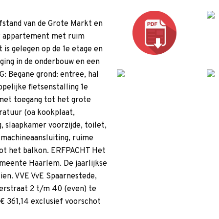
stand van de Grote Markt en
R appartement met ruim
s gelegen op de 1e etage en
rging in de onderbouw en een
G: Begane grond: entree, hal
elijke fietsenstalling 1e
met toegang tot het grote
atuur (oa kookplaat,
 slaapkamer voorzijde, toilet,
machineaansluiting, ruime
tot het balkon. ERFPACHT Het
meente Haarlem. De jaarlijkse
rzien. VVE VvE Spaarnestede,
erstraat 2 t/m 40 (even) te
€ 361,14 exclusief voorschot