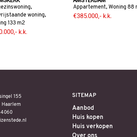
MSKERK
AMSTERDAM
ezinswoning
,
Appartement
,
Woning
88 
vrijstaande woning
,
€385.000,- k.k.
ing
133 m2
.000,- k.k.
SITEMAP
singel 155
 Haarlem
Aanbod
64060
Huis kopen
izenstede.nl
Huis verkopen
Over ons