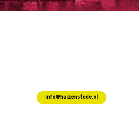
info@huizenstede.nl