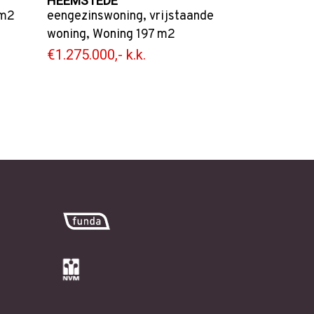
HEEMSTEDE
m2
eengezinswoning
,
vrijstaande
woning
,
Woning
197 m2
€1.275.000,- k.k.