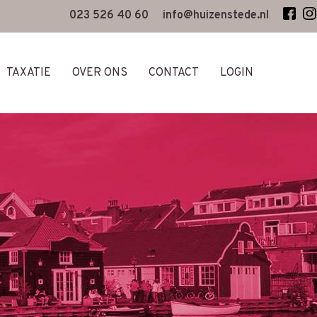
023 526 40 60
info@huizenstede.nl
TAXATIE
OVER ONS
CONTACT
LOGIN