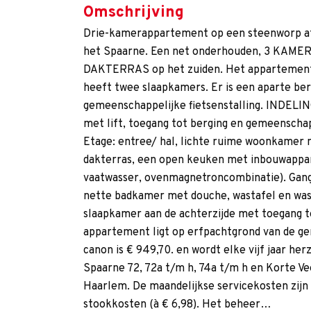
Omschrijving
Drie-kamerappartement op een steenworp af
het Spaarne. Een net onderhouden, 3 KAME
DAKTERRAS op het zuiden. Het appartement i
heeft twee slaapkamers. Er is een aparte be
gemeenschappelijke fietsenstalling. INDELIN
met lift, toegang tot berging en gemeenschapp
Etage: entree/ hal, lichte ruime woonkamer 
dakterras, een open keuken met inbouwappar
vaatwasser, ovenmagnetroncombinatie). Gang,
nette badkamer met douche, wastafel en was
slaapkamer aan de achterzijde met toegang 
appartement ligt op erfpachtgrond van de ge
canon is € 949,70. en wordt elke vijf jaar he
Spaarne 72, 72a t/m h, 74a t/m h en Korte Ve
Haarlem. De maandelijkse servicekosten zijn 
stookkosten (à € 6,98). Het beheer…