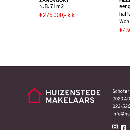
ZANDVOORT
HEE
N.B. 71 m2
eeng
half
€275.000,- k.k.
Won
€450
Schoter
2023 AD
023-52
info@hu