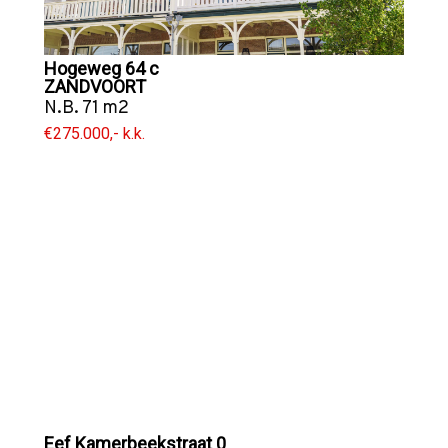
Hogeweg 64 c
ZANDVOORT
N.B. 71 m2
€275.000,- k.k.
Eef Kamerbeekstraat 0