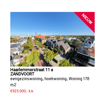
NIEUW
Haarlemmerstraat 11 a
ZANDVOORT
eengezinswoning
,
hoekwoning
,
Woning
178
m2
€925.000,- k.k.