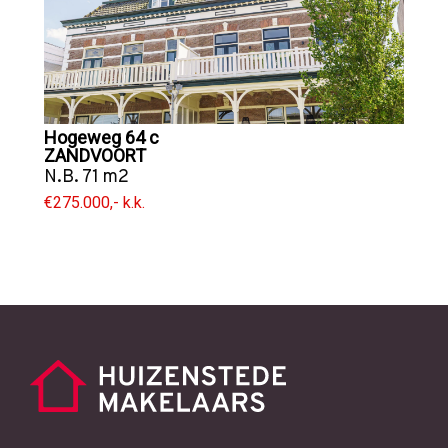
Hogeweg 64 c
ZANDVOORT
N.B. 71 m2
€275.000,- k.k.