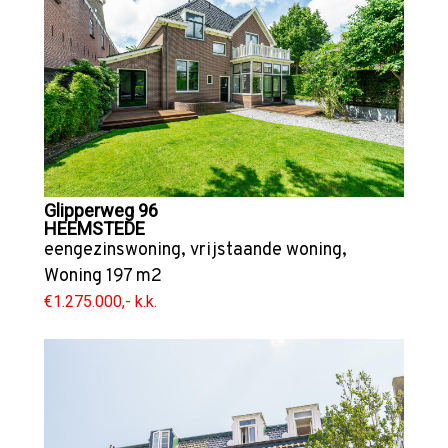
Glipperweg 96
HEEMSTEDE
eengezinswoning
,
vrijstaande woning
,
Woning
197 m2
€1.275.000,- k.k.