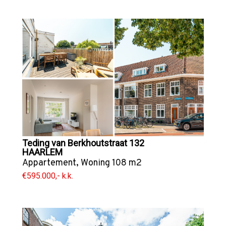
Teding van Berkhoutstraat 132
HAARLEM
Appartement
,
Woning
108 m2
€595.000,- k.k.