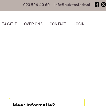
023 526 40 60
info@huizenstede.nl
TAXATIE
OVER ONS
CONTACT
LOGIN
Meer informatie?