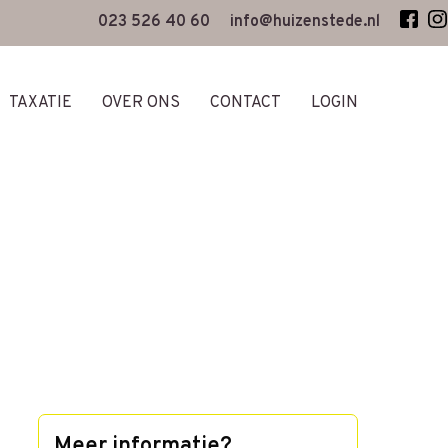
023 526 40 60
info@huizenstede.nl
TAXATIE
OVER ONS
CONTACT
LOGIN
Meer informatie?