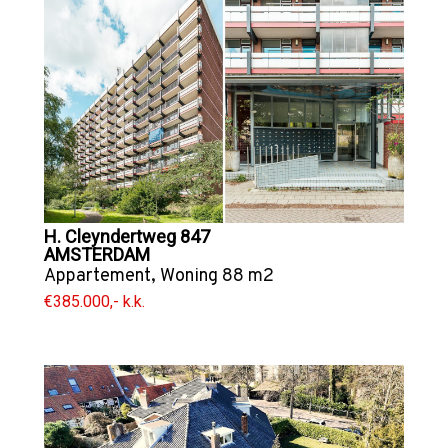
H. Cleyndertweg 847
AMSTERDAM
Appartement
,
Woning
88 m2
€385.000,- k.k.