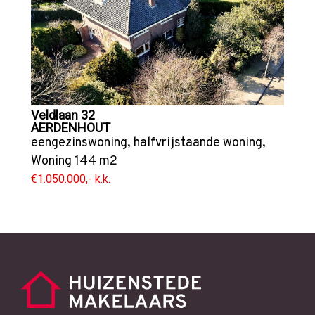
Veldlaan 32
AERDENHOUT
eengezinswoning
,
halfvrijstaande woning
,
Woning
144 m2
€1.050.000,- k.k.