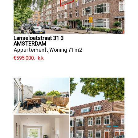
Lanseloetstraat 31 3
AMSTERDAM
Appartement
,
Woning
71 m2
€595.000,- k.k.