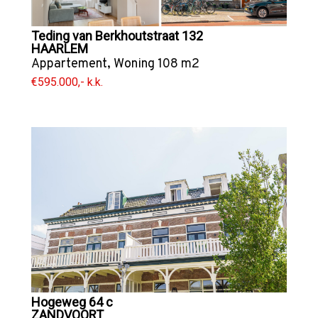
Teding van Berkhoutstraat 132
HAARLEM
Appartement
,
Woning
108 m2
€595.000,- k.k.
Hogeweg 64 c
ZANDVOORT