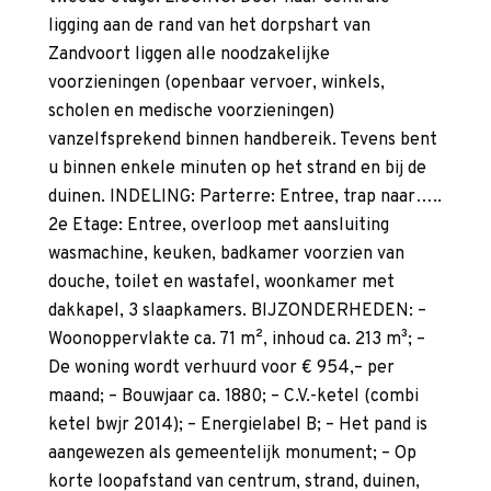
ligging aan de rand van het dorpshart van
Zandvoort liggen alle noodzakelijke
voorzieningen (openbaar vervoer, winkels,
scholen en medische voorzieningen)
vanzelfsprekend binnen handbereik. Tevens bent
u binnen enkele minuten op het strand en bij de
duinen. INDELING: Parterre: Entree, trap naar…..
2e Etage: Entree, overloop met aansluiting
wasmachine, keuken, badkamer voorzien van
douche, toilet en wastafel, woonkamer met
dakkapel, 3 slaapkamers. BIJZONDERHEDEN: –
Woonoppervlakte ca. 71 m², inhoud ca. 213 m³; –
De woning wordt verhuurd voor € 954,– per
maand; – Bouwjaar ca. 1880; – C.V.-ketel (combi
ketel bwjr 2014); – Energielabel B; – Het pand is
aangewezen als gemeentelijk monument; – Op
korte loopafstand van centrum, strand, duinen,