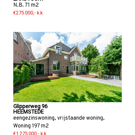
N.B. 71 m2
€275.000,- k.k.
Glipperweg 96
HEEMSTEDE
eengezinswoning
,
vrijstaande woning
,
Woning
197 m2
€1.275.000,- k.k.