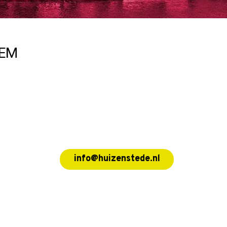
EM
info@huizenstede.nl