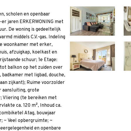
en, scholen en openbaar
30-er jaren ERKERWONING met
ur. De woning is gedeeltelijk
armd middels C.V.-gas. Indeling
yale woonkamer met erker,
is, afzuigkap, koelkast en
ijstaande schuur; 1e Etage:
tot balkon op het zuiden over
, badkamer met ligbad, douche,
 aan zijkant); Ruime voorzolder
aansluiting, grote
 Vliering (te bereiken met
akte ca. 120 m², Inhoud ca.
 combiketel Atag, bouwjaar
; ~ Veel opbergruimte; ~
rkeergelegenheid en openbare