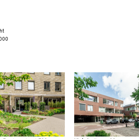
ht
000