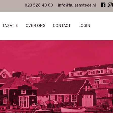
023 526 40 60
info@huizenstede.nl
TAXATIE
OVER ONS
CONTACT
LOGIN