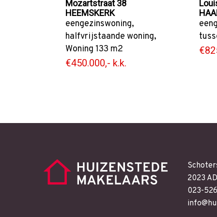
Mozartstraat 38
Loui
HEEMSKERK
HAA
eengezinswoning
,
eeng
halfvrijstaande woning
,
tuss
Woning
133 m2
€825
€450.000,- k.k.
Schoter
2023 AD
023-52
info@hu