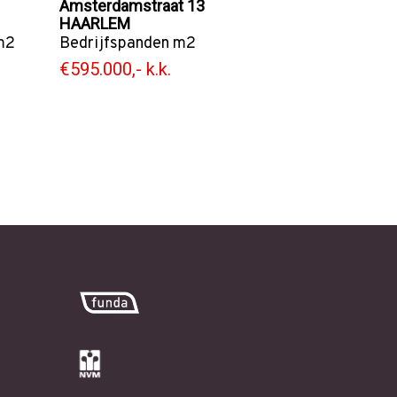
Amsterdamstraat 13
HAARLEM
m2
Bedrijfspanden
m2
€595.000,- k.k.