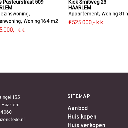
s Pasteurstraat 509
Kick Smitweg 23
RLEM
HAARLEM
ezinswoning
,
Appartement
,
Woning
81 
enwoning
,
Woning
164 m2
€525.000,- k.k.
.000,- k.k.
SITEMAP
singel 155
 Haarlem
Aanbod
64060
Huis kopen
izenstede.nl
Huis verkopen