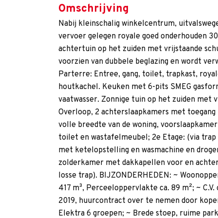
Omschrijving
Nabij kleinschalig winkelcentrum, uitvalsweg
vervoer gelegen royale goed onderhouden 
achtertuin op het zuiden met vrijstaande schu
voorzien van dubbele beglazing en wordt verw
Parterre: Entree, gang, toilet, trapkast, ro
houtkachel. Keuken met 6-pits SMEG gasfornu
vaatwasser. Zonnige tuin op het zuiden met vr
Overloop, 2 achterslaapkamers met toegang 
volle breedte van de woning, voorslaapkamer
toilet en wastafelmeubel; 2e Etage: (via trap
met ketelopstelling en wasmachine en droger 
zolderkamer met dakkapellen voor en achter;
losse trap). BIJZONDERHEDEN: ~ Woonoppervl
417 m³, Perceeloppervlakte ca. 89 m²; ~ C.V.
2019, huurcontract over te nemen door koper
Elektra 6 groepen; ~ Brede stoep, ruime pa