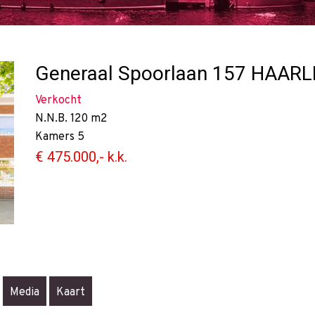
Generaal Spoorlaan 157
HAARL
Verkocht
N.N.B.
120 m2
Kamers
5
€ 475.000,- k.k.
Media
Kaart