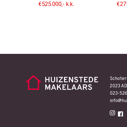
€525.000,- k.k.
€275
Schoter
2023 AD
023-52
info@hu