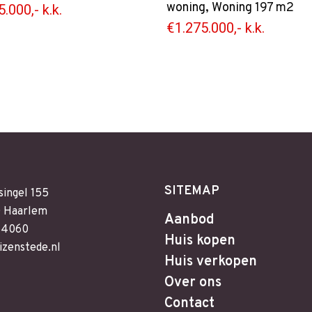
woning
,
Woning
197 m2
.000,- k.k.
€1.275.000,- k.k.
SITEMAP
singel 155
 Haarlem
Aanbod
64060
Huis kopen
izenstede.nl
Huis verkopen
Over ons
Contact