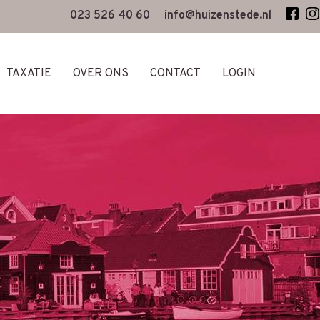
023 526 40 60
info@huizenstede.nl
TAXATIE
OVER ONS
CONTACT
LOGIN