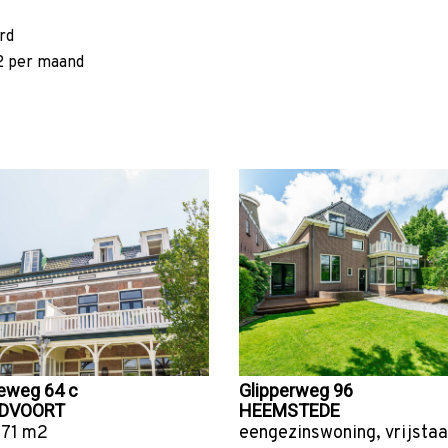
rd
2 per maand
eweg 64 c
Glipperweg 96
DVOORT
HEEMSTEDE
 71 m2
eengezinswoning
,
vrijsta