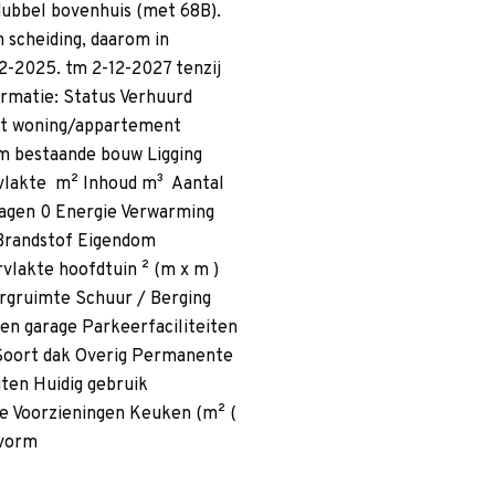
 dubbel bovenhuis (met 68B).
n scheiding, daarom in
12-2025. tm 2-12-2027 tenzij
rmatie: Status Verhuurd
rt woning/appartement
 bestaande bouw Ligging
vlakte m² Inhoud m³ Aantal
agen 0 Energie Verwarming
Brandstof Eigendom
vlakte hoofdtuin ² (m x m )
ergruimte Schuur / Berging
en garage Parkeerfaciliteiten
Soort dak Overig Permanente
ten Huidig gebruik
 Voorzieningen Keuken (m² (
evorm