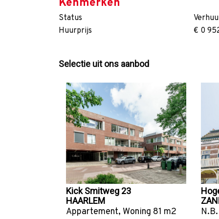
Kenmerken
Status
Verhuu
Huurprijs
€ 0 95
Selectie uit ons aanbod
Kick Smitweg 23
Hog
HAARLEM
ZAN
Appartement
,
Woning
81 m2
N.B.