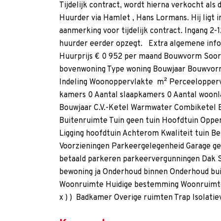
Tijdelijk contract, wordt hierna verkocht als
Huurder via Hamlet , Hans Lormans. Hij ligt i
aanmerking voor tijdelijk contract. Ingang 2-
huurder eerder opzegt. Extra algemene info
Huurprijs € 0 952 per maand Bouwvorm Soo
bovenwoning Type woning Bouwjaar Bouwvorm
Indeling Woonoppervlakte m² Perceelopper
kamers 0 Aantal slaapkamers 0 Aantal woonl
Bouwjaar C.V.-Ketel Warmwater Combiketel 
Buitenruimte Tuin geen tuin Hoofdtuin Opper
Ligging hoofdtuin Achterom Kwaliteit tuin B
Voorzieningen Parkeergelegenheid Garage ge
betaald parkeren parkeervergunningen Dak 
bewoning ja Onderhoud binnen Onderhoud bui
Woonruimte Huidige bestemming Woonruimte
x ) ) Badkamer Overige ruimten Trap Isolati