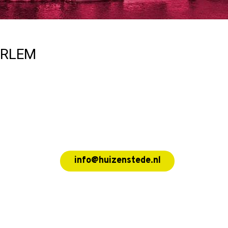
RLEM
info@huizenstede.nl