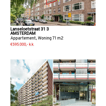
Lanseloetstraat 31 3
AMSTERDAM
Appartement
,
Woning
71 m2
€595.000,- k.k.