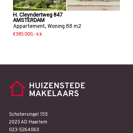
H. Cleyndertweg 847
AMSTERDAM
Appartement
,
Woning
88 m2
€385.000,- k.k.
Schotersingel 155
2023 AD Haarlem
023-5264060