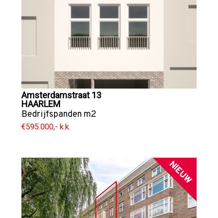
Amsterdamstraat 13
HAARLEM
Bedrijfspanden
m2
€595.000,- k.k.
NIEUW