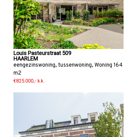
Louis Pasteurstraat 509
HAARLEM
eengezinswoning
,
tussenwoning
,
Woning
164
m2
€825.000,- k.k.