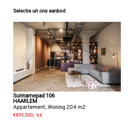
Selectie uit ons aanbod
Surinamepad 106
HAARLEM
Appartement
,
Woning
204 m2
€895.000,- k.k.