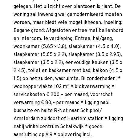
gelegen. Het uitzicht over plantsoen is riant. De
woning zal inwendig wel gemoderniseerd moeten
worden, maar biedt vele mogelijkheden. Indeling:
Begane grond: Afgesloten entree met bellenbord
en intercom. 1e verdieping: Entree, hal/gang,
woonkamer (5.65 x 3.8), slaapkamer (4.5 x 4.0),
slaapkamer (5.65 x 2.2), slaapkamer (3.5 x 2.95),
slaapkamer (3.5 x 2.2), eenvoudige keuken (3.5 x
2.45), toilet en badkamer met bad, balkon (4.5 x
1.5) op het zuiden, wasruimte. Bijzonderheden: *
woonoppervlakte 102 m² * blokverwarming *
servicekosten € 200,– per maand, voorschot
verwarming € 80,– per maand * ligging nabij
bushalte en halte R-Net naar Schiphol/
Amsterdam zuidoost of Haarlem station * ligging
nabij winkelcentrum Schalkwijk * goede
aansluiting op A 9 * oplevering incl.