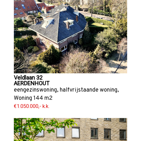
Veldlaan 32
AERDENHOUT
eengezinswoning
,
halfvrijstaande woning
,
Woning
144 m2
€1.050.000,- k.k.