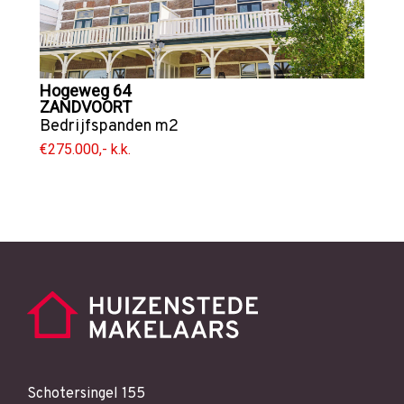
Hogeweg 64
ZANDVOORT
Bedrijfspanden
m2
€275.000,- k.k.
Schotersingel 155